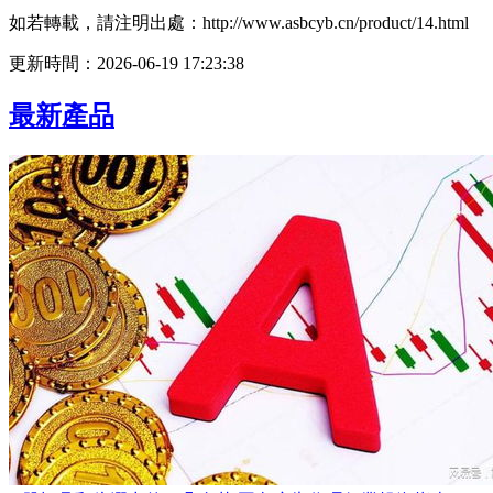
如若轉載，請注明出處：http://www.asbcyb.cn/product/14.html
更新時間：2026-06-19 17:23:38
最新產品