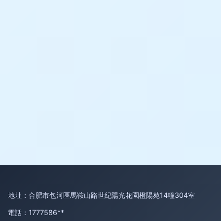
地址：合肥市包河區馬鞍山路世紀陽光花園橙陽苑14幢304室
電話：1777586**