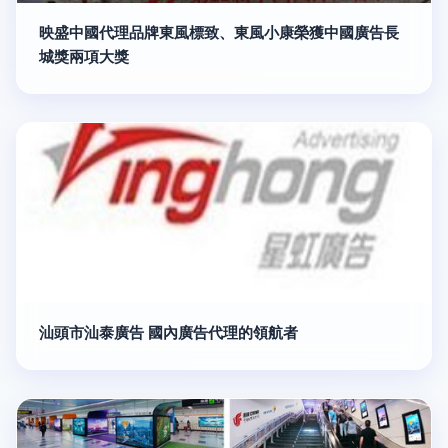
映盛中國代理品牌東風標致、東風小康榮獲中國廣告長
城獎兩項大獎
汕頭市汕泰廣告 國內廣告代理的領航者