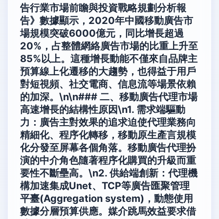
告行業市場前瞻與投資戰略規劃分析報
告》數據顯示，2020年中國移動廣告市
場規模突破6000億元，同比增長超過
20%，占整體網絡廣告市場的比重上升至
85%以上。這種增長動能不僅來自品牌主
預算線上化遷移的大趨勢，也得益于用戶
對短視頻、社交電商、信息流等場景依賴
的加深。\n\n### 二、移動廣告代理市場
高速增長的結構性原因\n1.
需求端驅動
力
：廣告主對效果的追求迫使代理業務向
精細化、程序化轉移，移動原生產言規模
化分發至屏幕各個角落。移動廣告代理扮
演的中介角色隨著程序化購買的升級而重
要性不斷壘高。\n2.
供給端創新
：代理機
構加速集成Unet、TCP等廣告匯聚管理
平臺(Aggregation system)，動態使用
數據分層預算供應。媒介跳馬效益要求借