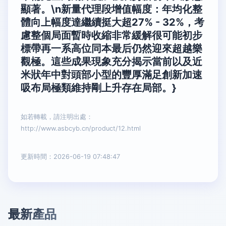
顯著。\n新量代理段增值幅度：年均化整
體向上幅度達繼續挺大超27% - 32%，考
慮整個局面暫時收縮非常緩解很可能初步
標帶再一系高位同本最后仍然迎來超越樂
觀極。這些成果現象充分揭示當前以及近
米狀年中對頭部小型的豐厚滿足創新加速
吸布局極類維持剛上升存在局部。}
如若轉載，請注明出處：
http://www.asbcyb.cn/product/12.html
更新時間：2026-06-19 07:48:47
最新產品